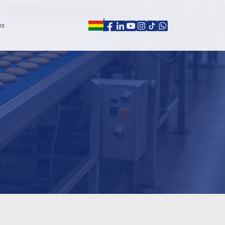
es
ones
es