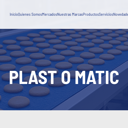
Agua, Saneamiento, Tratamiento de Efluentes y Aguas Residuales
Blog
Industria General
Inicio
Quienes Somos
Mercados
Nuestras Marcas
Productos
Servicios
Novedad
Capacitaci
Minería y procesamiento de minerales
Novedad
Petróleo, gas y energía
PLAST O MATIC