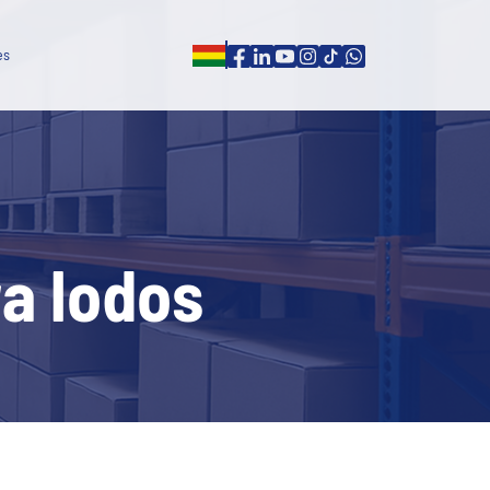
es
ones
es
a lodos