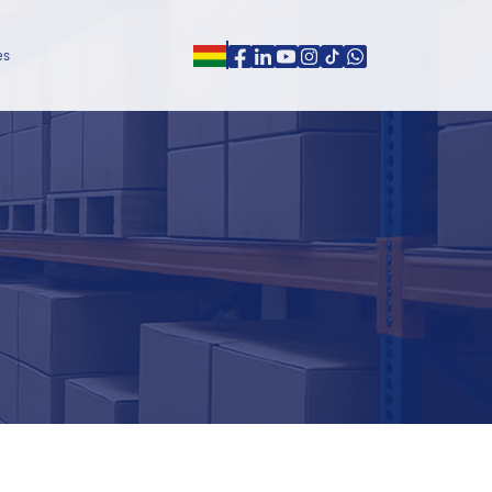
es
ones
es