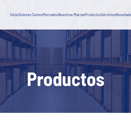
Agua, Saneamiento, Tratamiento de Efluentes y Aguas Residuales
Blog
Industria General
Inicio
Quienes Somos
Mercados
Nuestras Marcas
Productos
Servicios
Novedad
Capacitaci
Minería y procesamiento de minerales
Novedad
Petróleo, gas y energía
Productos