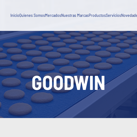
Agua, Saneamiento, Tratamiento de Efluentes y Aguas Residuales
Blog
Industria General
Inicio
Quienes Somos
Mercados
Nuestras Marcas
Productos
Servicios
Novedad
Capacitaci
Minería y procesamiento de minerales
Novedad
Petróleo, gas y energía
GOODWIN