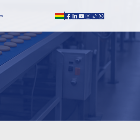
es
ones
es